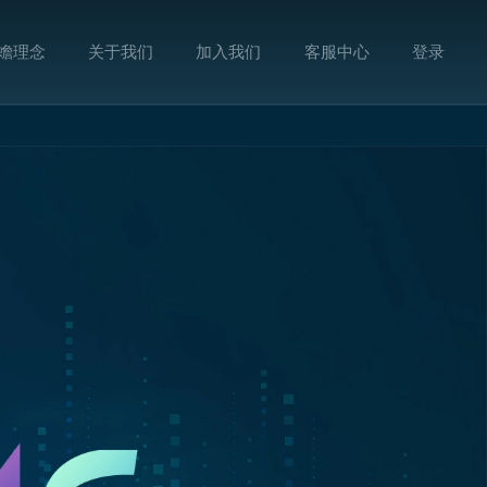
蟾理念
关于我们
加入我们
客服中心
登录